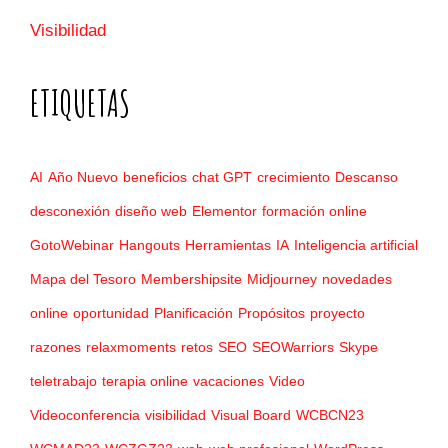
Visibilidad
ETIQUETAS
AI
Año Nuevo
beneficios
chat GPT
crecimiento
Descanso
desconexión
diseño web
Elementor
formación online
GotoWebinar
Hangouts
Herramientas
IA
Inteligencia artificial
Mapa del Tesoro
Membershipsite
Midjourney
novedades
online
oportunidad
Planificación
Propósitos
proyecto
razones
relaxmoments
retos
SEO
SEOWarriors
Skype
teletrabajo
terapia online
vacaciones
Video
Videoconferencia
visibilidad
Visual Board
WCBCN23