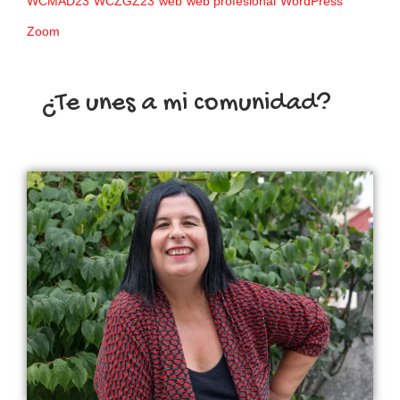
WCMAD23
WCZGZ23
web
web profesional
WordPress
Zoom
¿Te unes a mi comunidad?