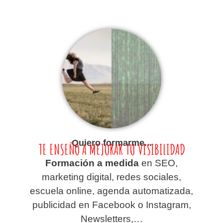
Quiero formarme...
TE ENSEÑO A MEJORAR TU VISIBILIDAD
Formación a medida
en SEO,
marketing digital, redes sociales,
escuela online, agenda automatizada,
publicidad en Facebook o Instagram,
Newsletters,…