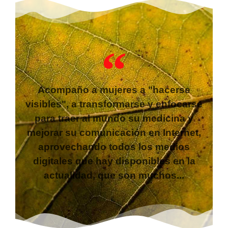
Acompaño a mujeres a "hacerse
visibles", a transformarse y enfocarse
para traer al mundo su medicina y
mejorar su comunicación en Internet,
aprovechando todos los medios
digitales que hay disponibles en la
actualidad, que son muchos...