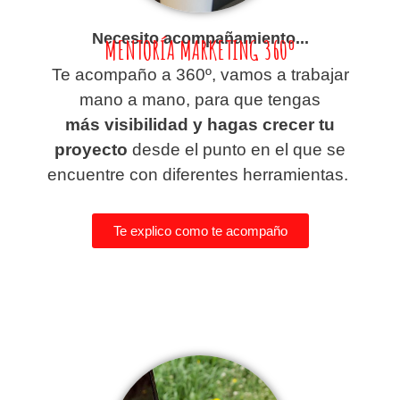
Necesito acompañamiento...
MENTORÍA MARKETING 360º
Te acompaño a 360º, vamos a trabajar
mano a mano, para que tengas
más
visibilidad y hagas crecer tu
proyecto
desde el punto en el que se
encuentre con diferentes herramientas.
Te explico como te acompaño