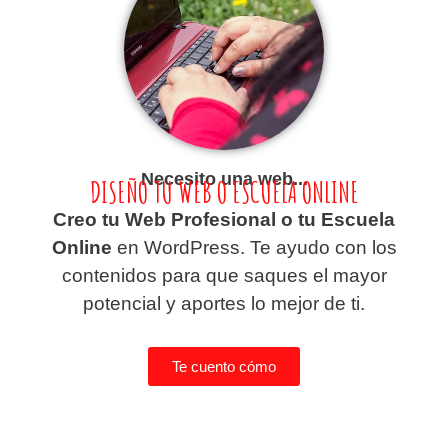
Necesito una web...
DISEÑO TU WEB O ESCUELA ONLINE
Creo tu Web Profesional o tu Escuela
Online
en WordPress. Te ayudo con los
contenidos para que saques el mayor
potencial y aportes lo mejor de ti.
Te cuento cómo