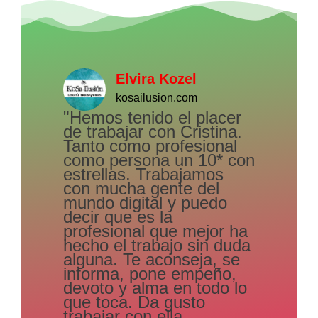
Elvira Kozel
kosailusion.com
"Hemos tenido el placer
de trabajar con Cristina.
Tanto como profesional
como persona un 10* con
estrellas. Trabajamos
con mucha gente del
mundo digital y puedo
decir que es la
profesional que mejor ha
hecho el trabajo sin duda
alguna. Te aconseja, se
informa, pone empeño,
devoto y alma en todo lo
que toca. Da gusto
trabajar con ella.