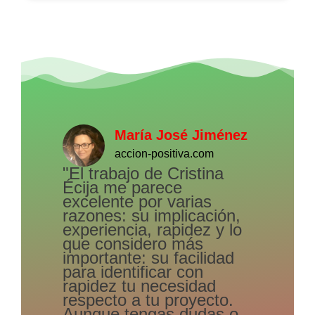
María José Jiménez
accion-positiva.com
"El trabajo de Cristina
Écija me parece
excelente por varias
razones: su implicación,
experiencia, rapidez y lo
que considero más
importante: su facilidad
para identificar con
rapidez tu necesidad
respecto a tu proyecto.
Aunque tengas dudas o